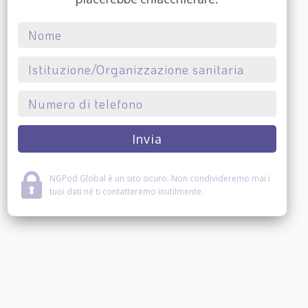
NGPod Global è un sito sicuro. Non condivideremo mai i
tuoi dati né ti contatteremo inutilmente.