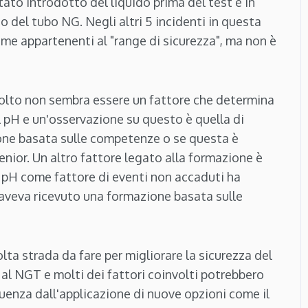
tato introdotto del liquido prima del test e in
izzo del tubo NG. Negli altri 5 incidenti in questa
come appartenenti al "range di sicurezza", ma non è
nvolto non sembra essere un fattore che determina
l pH e un'osservazione su questo è quella di
ione basata sulle competenze o se questa è
enior. Un altro fattore legato alla formazione è
al pH come fattore di eventi non accaduti ha
 aveva ricevuto una formazione basata sulle
olta strada da fare per migliorare la sicurezza del
 al NGT e molti dei fattori coinvolti potrebbero
quenza dall'applicazione di nuove opzioni come il