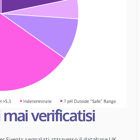
mai verificatisi
ver Events segnalati attraverso il database UK