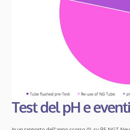
Test del pH e eventi 
In un rapporto dell'anno scorso (1), su 95 NGT Ne