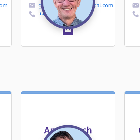
com
gmcKenzie@ngpodglobal.com
+44 (0)161 696 6400
Andy Loach