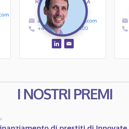
RESPONSABILE DELLA
TECNOLOGIA
.com
aloach@ngpodglobal.com
+44 (0)161 696 6400
I NOSTRI PREMI
20
finanziamento di prestiti di Innovat