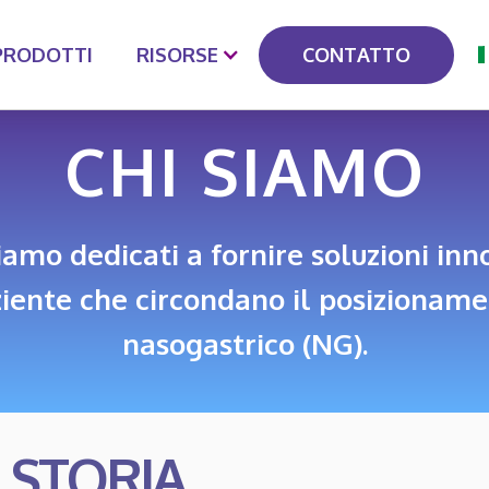
CONTATTO
PRODOTTI
RISORSE
CHI SIAMO
amo dedicati a fornire soluzioni inn
ziente che circondano il posizionam
nasogastrico (NG).
 STORIA