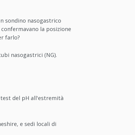
 un sondino nasogastrico
re confermavano la posizione
r farlo?
tubi nasogastrici (NG).
test del pH all'estremità
shire, e sedi locali di