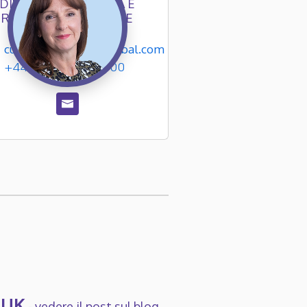
DIRETTORE QUALITÀ E
REGOLAMENTAZIONE
cunsworth@ngpodglobal.com
+44 (0)161 696 6400
e UK
-
vedere il post sul blog