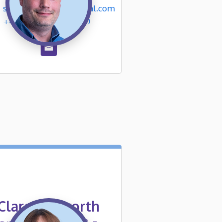
spatchett@ngpodglobal.com
+44 (0)161 696 6400
Clare Unsworth