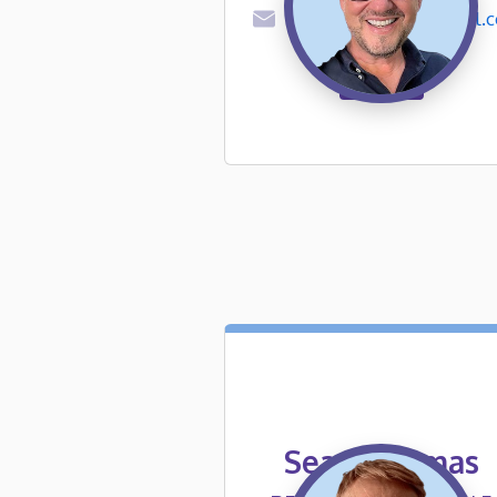
sthorpe@ngpodglobal.
Sean Thomas