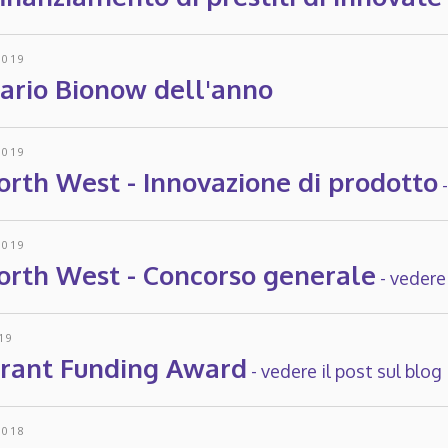
2019
tario Bionow dell'anno
019
orth West - Innovazione di prodotto
019
orth West - Concorso generale
-
vedere 
19
Grant Funding Award
-
vedere il post sul blog
2018