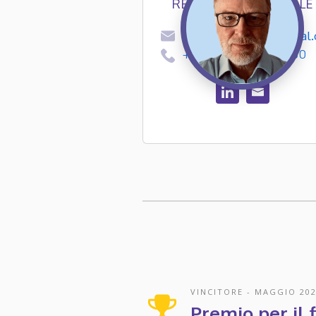
RESPONSABILE LEGALE
sthomas@ngpodglobal
+44 (0)161 696 6400
VINCITORE
-
MAGGIO 20
Premio per il 