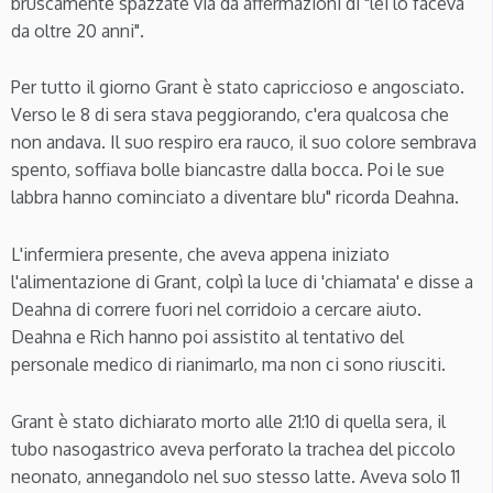
bruscamente spazzate via da affermazioni di "lei lo faceva
da oltre 20 anni".
Per tutto il giorno Grant è stato capriccioso e angosciato.
Verso le 8 di sera stava peggiorando, c'era qualcosa che
non andava. Il suo respiro era rauco, il suo colore sembrava
spento, soffiava bolle biancastre dalla bocca. Poi le sue
labbra hanno cominciato a diventare blu" ricorda Deahna.
L'infermiera presente, che aveva appena iniziato
l'alimentazione di Grant, colpì la luce di 'chiamata' e disse a
Deahna di correre fuori nel corridoio a cercare aiuto.
Deahna e Rich hanno poi assistito al tentativo del
personale medico di rianimarlo, ma non ci sono riusciti.
Grant è stato dichiarato morto alle 21:10 di quella sera, il
tubo nasogastrico aveva perforato la trachea del piccolo
neonato, annegandolo nel suo stesso latte. Aveva solo 11