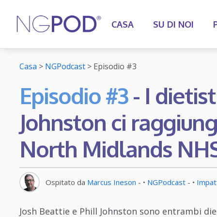
CASA
SU DI NOI
Casa
>
NGPodcast
>
Episodio #
3
Episodio #3
- I dietis
Johnston ci raggiung
North Midlands NHS
Ospitato da
Marcus Ineson
- •
NGPodcast
- •
Impat
Josh Beattie e Phill Johnston sono entrambi die