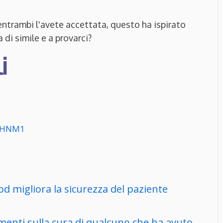
ntrambi l'avete accettata, questo ha ispirato
 di simile e a provarci?
i
sUHNM1
d migliora la sicurezza del paziente
imenti sulla cura di qualcuno che ha avuto