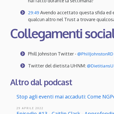
hai fatto durante la settimana?
29:49
Avendo accettato questa sfida ed e
qualcun altro nel Trust a trovare qualcosa
Collegamenti social
Phill Johnston Twitter -
@PhillJohnstonRD
Twitter del dietista UHNM:
@Dietitian
Altro dal podcast
Stop agli eventi mai accaduti: Come NGPo
29 APRILE 2022
Episodio #13 - Caitlin Clark - Approfond