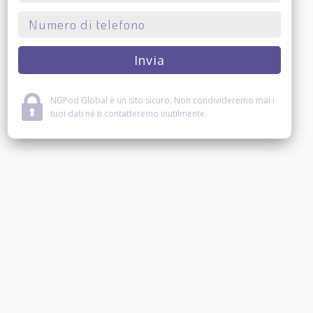
NGPod Global è un sito sicuro. Non condivideremo mai i
tuoi dati né ti contatteremo inutilmente.