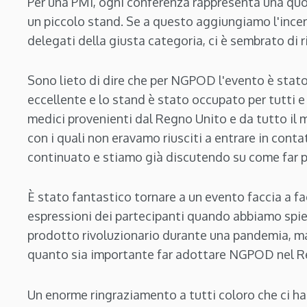
Per una PMI, ogni conferenza rappresenta una quo
un piccolo stand. Se a questo aggiungiamo l'incer
delegati della giusta categoria, ci è sembrato di r
Sono lieto di dire che per NGPOD l'evento è stat
eccellente e lo stand è stato occupato per tutti e
medici provenienti dal Regno Unito e da tutto il 
con i quali non eravamo riusciti a entrare in conta
continuato e stiamo già discutendo su come far p
È stato fantastico tornare a un evento faccia a f
espressioni dei partecipanti quando abbiamo spie
prodotto rivoluzionario durante una pandemia, ma 
quanto sia importante far adottare NGPOD nel Reg
Un enorme ringraziamento a tutti coloro che ci han