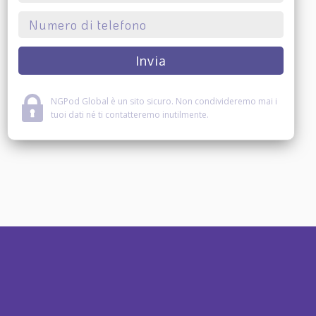
NGPod Global è un sito sicuro. Non condivideremo mai i
tuoi dati né ti contatteremo inutilmente.