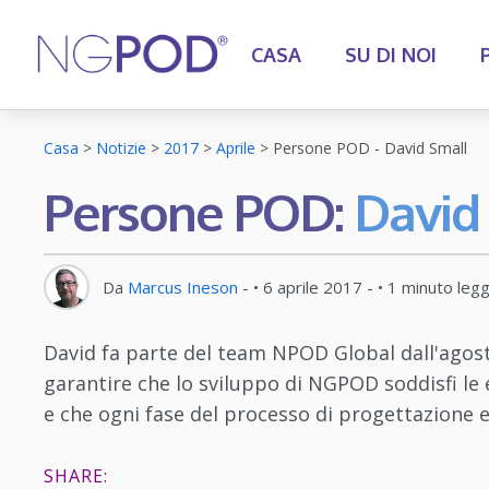
CASA
SU DI NOI
Casa
>
Notizie
>
2017
>
Aprile
>
Persone POD - David Small
Persone POD:
David
Da
Marcus Ineson
- •
6 aprile 2017
- •
1
minuto leg
David fa parte del team NPOD Global dall'agos
garantire che lo sviluppo di NGPOD soddisfi le e
e che ogni fase del processo di progettazione e 
SHARE: