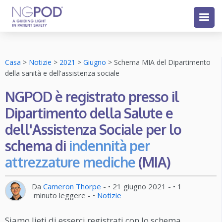
Casa
>
Notizie
>
2021
>
Giugno
>
Schema MIA del Dipartimento
della sanità e dell'assistenza sociale
NGPOD è registrato presso il
Dipartimento della Salute e
dell'Assistenza Sociale per lo
schema di
indennità per
attrezzature mediche
(MIA)
Da
Cameron Thorpe
- •
21 giugno 2021
- •
1
minuto leggere
- •
Notizie
Siamo lieti di esserci registrati con lo schema